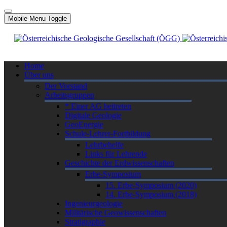
Mobile Menu Toggle
Home
Über uns
Der Vorstand
Arbeitsgruppen
* Einer AG beitreten
Digitale Geologie
GeoEnergie
Schule-Lehrer-Fortbildung
Lehrbehelfe
Links für Lehrende
Geschichte der Erdwissenschaften
Erbe-Symposium
15. Erbe-Symposium (2020)
14. Erbe-Symposium (2018)
Ingenieurgeologie
Militärische Geowissenschaften
Stratigraphie