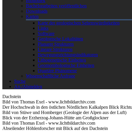
Bibliothek
Bachelorarbeiten veröffentlichen
Downloads
Karten
Karte der geologischen Sehenswürdigkeiten
Links
Software
Geologische Lokalitäten
Planarer Strukturen
Lineare Strukturen
Bewegungsrichtungsindikatoren
Lithogenetische Einheiten
Geomorphologische Einheiten
Quartäre Phänomene
Wissenschaftliche Anfrage
Suche
An-/Abmelden
Dachstein
Bild von Thomas Exel - www.lichtbildarchiv.com
Der Hochschwab in den östlichen Nördlichen Kalkalpen Blick Richt
Bild von Stüwe und Homberger (Geologie der Alpen aus der Luft)
Blick von der Erzherzog-Johann-Hütte am Großglockner
Bild von Thomas Exel - www.lichtbildarchiv.com
Abseilender Höhlenforscher mit Blick auf den Dachstein