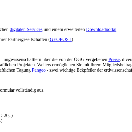
ichen
digitalen Services
und einem erweiterten
Downloadportal
rer Partnergesellschaften (
GEOPOST
)
von Jungwissenschaftlern über die von der ÖGG vergebenen
Preise
, dive
tlichen Projekten. Weiters ermöglichen Sie mit Ihrem Mitgliedsbeitra
haftlichen Tagung
Pangeo
- zwei wichtige Eckpfeiler der erdwissenschaf
ormular vollständig aus.
O 20,-)
-)