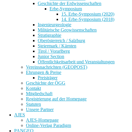
Geschichte der Erdwissenschaften
Erbe-Symposium
15. Erbe-Symposium (2020)
14. Erbe-Symposium (2018)
Ingenieurgeologie
Militärische Geowissenschaften
Stratigraphie
Oberösterreich / Salzburg
Steiermark / Kärnten
Tirol / Vorarlberg
Junior Section
Öffentlichkeitsarbeit und Veranstaltungen
Vereinsnachrichten (GEOPOST)
Ehrungen & Preise
Preisträger
Geschichte der ÖGG
Kontakt
Mitgliedschaft
Registrierung auf der Homepage
Statuten
Unsere Partner
AJES
AJES-Homepage
Online-Verlag Paradigm
PANGEO