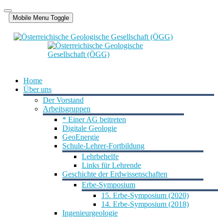
Jahr
Monat
Jahr
Monat
Mobile Menu Toggle
Home
Über uns
Der Vorstand
Arbeitsgruppen
* Einer AG beitreten
Digitale Geologie
GeoEnergie
Schule-Lehrer-Fortbildung
Lehrbehelfe
Links für Lehrende
Geschichte der Erdwissenschaften
Erbe-Symposium
15. Erbe-Symposium (2020)
14. Erbe-Symposium (2018)
Ingenieurgeologie