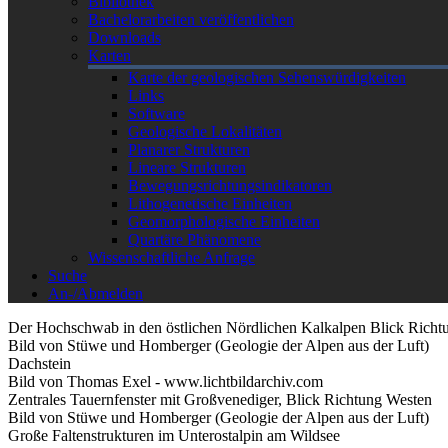
Bibliothek
Bachelorarbeiten veröffentlichen
Downloads
Karten
Karte der geologischen Sehenswürdigkeiten
Links
Software
Geologische Lokalitäten
Planarer Strukturen
Lineare Strukturen
Bewegungsrichtungsindikatoren
Lithogenetische Einheiten
Geomorphologische Einheiten
Quartäre Phänomene
Wissenschaftliche Anfrage
Suche
An-/Abmelden
Der Hochschwab in den östlichen Nördlichen Kalkalpen Blick Richt
Bild von Stüwe und Homberger (Geologie der Alpen aus der Luft)
Dachstein
Bild von Thomas Exel - www.lichtbildarchiv.com
Zentrales Tauernfenster mit Großvenediger, Blick Richtung Westen
Bild von Stüwe und Homberger (Geologie der Alpen aus der Luft)
Große Faltenstrukturen im Unterostalpin am Wildsee