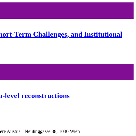
t-Term Challenges, and Institutional
a-level reconstructions
ere Austria - Neulinggasse 38, 1030 Wien