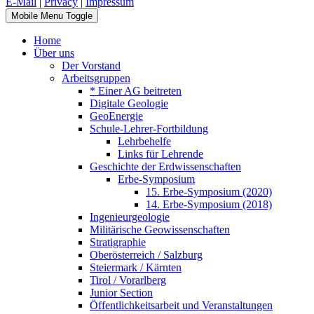
E-Mail
|
Privacy
|
Impressum
Mobile Menu Toggle
Home
Über uns
Der Vorstand
Arbeitsgruppen
* Einer AG beitreten
Digitale Geologie
GeoEnergie
Schule-Lehrer-Fortbildung
Lehrbehelfe
Links für Lehrende
Geschichte der Erdwissenschaften
Erbe-Symposium
15. Erbe-Symposium (2020)
14. Erbe-Symposium (2018)
Ingenieurgeologie
Militärische Geowissenschaften
Stratigraphie
Oberösterreich / Salzburg
Steiermark / Kärnten
Tirol / Vorarlberg
Junior Section
Öffentlichkeitsarbeit und Veranstaltungen