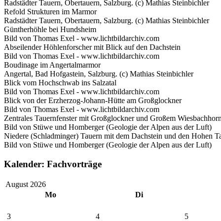
Radstädter Tauern, Obertauern, Salzburg. (c) Mathias Steinbichler
Refold Strukturen im Marmor
Radstädter Tauern, Obertauern, Salzburg. (c) Mathias Steinbichler
Güntherhöhle bei Hundsheim
Bild von Thomas Exel - www.lichtbildarchiv.com
Abseilender Höhlenforscher mit Blick auf den Dachstein
Bild von Thomas Exel - www.lichtbildarchiv.com
Boudinage im Angertalmarmor
Angertal, Bad Hofgastein, Salzburg. (c) Mathias Steinbichler
Blick vom Hochschwab ins Salzatal
Bild von Thomas Exel - www.lichtbildarchiv.com
Blick von der Erzherzog-Johann-Hütte am Großglockner
Bild von Thomas Exel - www.lichtbildarchiv.com
Zentrales Tauernfenster mit Großglockner und Großem Wiesbachhorn
Bild von Stüwe und Homberger (Geologie der Alpen aus der Luft)
Niedere (Schladminger) Tauern mit dem Dachstein und den Hohen Ta
Bild von Stüwe und Homberger (Geologie der Alpen aus der Luft)
Kalender: Fachvorträge
August 2026
Mo
Di
3
4
5