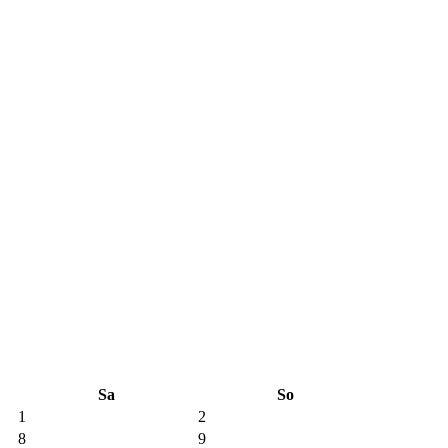
Sa
So
1
2
8
9