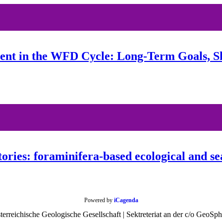
 in the WFD Cycle: Long-Term Goals, Shor
tories: foraminifera-based ecological and se
Powered by
iCagenda
rreichische Geologische Gesellschaft | Sektreteriat an der c/o GeoSph