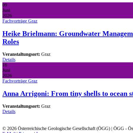
09
Juni
2026
Fachvorträge Graz
Heike Brielmann: Groundwater Management
Roles
Veranstaltungsort:
Graz
Details
16
Juni
2026
Fachvorträge Graz
Anna Arrigoni: From tiny shells to ocean s
Veranstaltungsort:
Graz
Details
© 2026 Österreichische Geologische Gesellschaft (ÖGG) | ÖGG - Öste