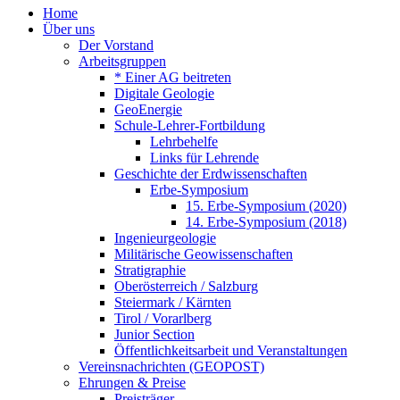
Home
Über uns
Der Vorstand
Arbeitsgruppen
* Einer AG beitreten
Digitale Geologie
GeoEnergie
Schule-Lehrer-Fortbildung
Lehrbehelfe
Links für Lehrende
Geschichte der Erdwissenschaften
Erbe-Symposium
15. Erbe-Symposium (2020)
14. Erbe-Symposium (2018)
Ingenieurgeologie
Militärische Geowissenschaften
Stratigraphie
Oberösterreich / Salzburg
Steiermark / Kärnten
Tirol / Vorarlberg
Junior Section
Öffentlichkeitsarbeit und Veranstaltungen
Vereinsnachrichten (GEOPOST)
Ehrungen & Preise
Preisträger