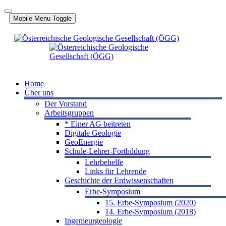
Jahr
Monat
Jahr
Monat
Mobile Menu Toggle
Home
Über uns
Der Vorstand
Arbeitsgruppen
* Einer AG beitreten
Digitale Geologie
GeoEnergie
Schule-Lehrer-Fortbildung
Lehrbehelfe
Links für Lehrende
Geschichte der Erdwissenschaften
Erbe-Symposium
15. Erbe-Symposium (2020)
14. Erbe-Symposium (2018)
Ingenieurgeologie