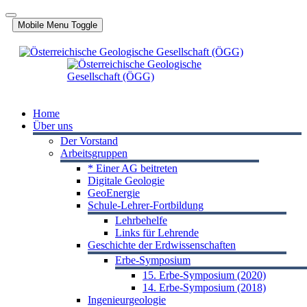
Jahr
Monat
Jahr
Monat
Mobile Menu Toggle
Home
Über uns
Der Vorstand
Arbeitsgruppen
* Einer AG beitreten
Digitale Geologie
GeoEnergie
Schule-Lehrer-Fortbildung
Lehrbehelfe
Links für Lehrende
Geschichte der Erdwissenschaften
Erbe-Symposium
15. Erbe-Symposium (2020)
14. Erbe-Symposium (2018)
Ingenieurgeologie