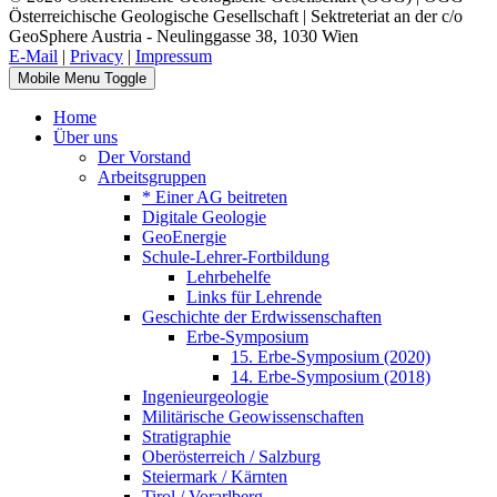
Österreichische Geologische Gesellschaft | Sektreteriat an der c/o
GeoSphere Austria - Neulinggasse 38, 1030 Wien
E-Mail
|
Privacy
|
Impressum
Mobile Menu Toggle
Home
Über uns
Der Vorstand
Arbeitsgruppen
* Einer AG beitreten
Digitale Geologie
GeoEnergie
Schule-Lehrer-Fortbildung
Lehrbehelfe
Links für Lehrende
Geschichte der Erdwissenschaften
Erbe-Symposium
15. Erbe-Symposium (2020)
14. Erbe-Symposium (2018)
Ingenieurgeologie
Militärische Geowissenschaften
Stratigraphie
Oberösterreich / Salzburg
Steiermark / Kärnten
Tirol / Vorarlberg