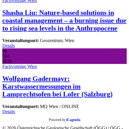
Fachvorträge Wien
Shasha Liu: Nature-based solutions in
coastal management – a burning issue due
to rising sea levels in the Anthropocene
Veranstaltungsort:
Geozentrum, Wien
Details
06
Okt.
2026
Fachvorträge Wien
Wolfgang Gadermayr:
Karstwassermessungen im
Lamprechtsofen bei Lofer (Salzburg)
Veranstaltungsort:
MQ Wien / ONLINE
Details
Powered by
iCagenda
© 2026 Österreichische Geologische Gesellschaft (ÖGG) | ÖGG -