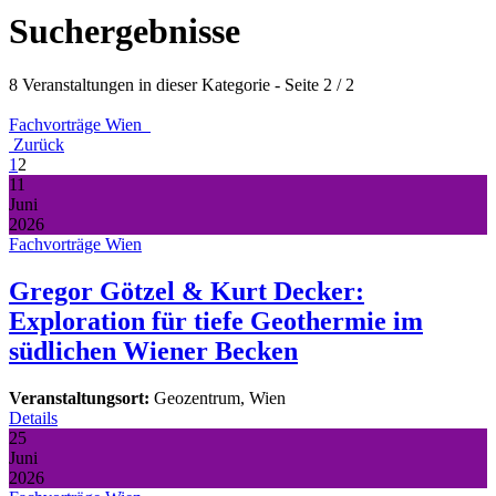
Suchergebnisse
8 Veranstaltungen in dieser Kategorie
- Seite 2 / 2
Fachvorträge Wien
Zurück
1
2
11
Juni
2026
Fachvorträge Wien
Gregor Götzel & Kurt Decker:
Exploration für tiefe Geothermie im
südlichen Wiener Becken
Veranstaltungsort:
Geozentrum, Wien
Details
25
Juni
2026