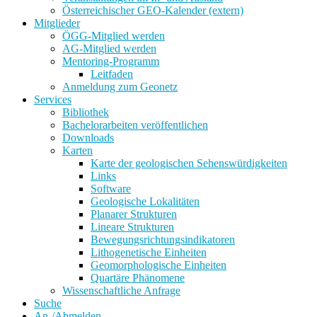
Österreichischer GEO-Kalender (extern)
Mitglieder
ÖGG-Mitglied werden
AG-Mitglied werden
Mentoring-Programm
Leitfaden
Anmeldung zum Geonetz
Services
Bibliothek
Bachelorarbeiten veröffentlichen
Downloads
Karten
Karte der geologischen Sehenswürdigkeiten
Links
Software
Geologische Lokalitäten
Planarer Strukturen
Lineare Strukturen
Bewegungsrichtungsindikatoren
Lithogenetische Einheiten
Geomorphologische Einheiten
Quartäre Phänomene
Wissenschaftliche Anfrage
Suche
An-/Abmelden