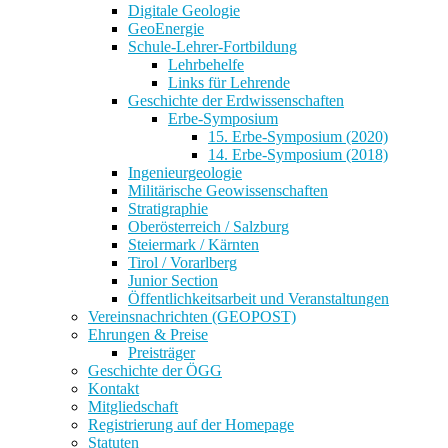
Digitale Geologie
GeoEnergie
Schule-Lehrer-Fortbildung
Lehrbehelfe
Links für Lehrende
Geschichte der Erdwissenschaften
Erbe-Symposium
15. Erbe-Symposium (2020)
14. Erbe-Symposium (2018)
Ingenieurgeologie
Militärische Geowissenschaften
Stratigraphie
Oberösterreich / Salzburg
Steiermark / Kärnten
Tirol / Vorarlberg
Junior Section
Öffentlichkeitsarbeit und Veranstaltungen
Vereinsnachrichten (GEOPOST)
Ehrungen & Preise
Preisträger
Geschichte der ÖGG
Kontakt
Mitgliedschaft
Registrierung auf der Homepage
Statuten