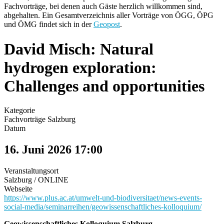
Fachvorträge, bei denen auch Gäste herzlich willkommen sind,
abgehalten. Ein Gesamtverzeichnis aller Vorträge von ÖGG, ÖPG
und ÖMG findet sich in der
Geopost
.
David Misch: Natural
hydrogen exploration:
Challenges and opportunities
Kategorie
Fachvorträge Salzburg
Datum
16. Juni 2026
17:00
Veranstaltungsort
Salzburg / ONLINE
Webseite
https://www.plus.ac.at/umwelt-und-biodiversitaet/news-events-
social-media/seminarreihen/geowissenschaftliches-kolloquium/
Geowissenschaftliches Kolloquium Salzburg