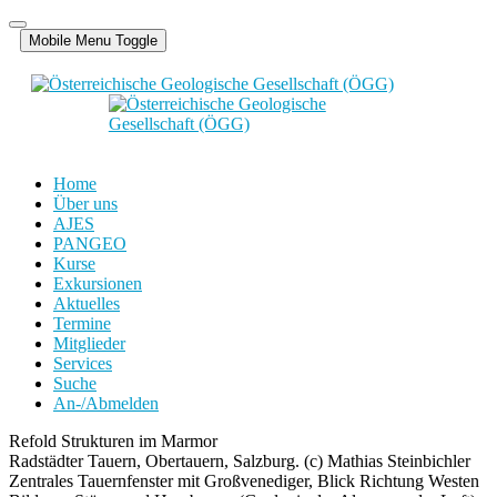
Jahr
Monat
Jahr
Monat
Mobile Menu Toggle
Home
Über uns
AJES
PANGEO
Kurse
Exkursionen
Aktuelles
Termine
Mitglieder
Services
Suche
An-/Abmelden
Refold Strukturen im Marmor
Radstädter Tauern, Obertauern, Salzburg. (c) Mathias Steinbichler
Zentrales Tauernfenster mit Großvenediger, Blick Richtung Westen