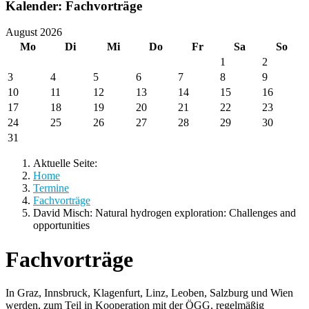
Kalender: Fachvorträge
August 2026
Mo
Di
Mi
Do
Fr
Sa
So
1
2
3
4
5
6
7
8
9
10
11
12
13
14
15
16
17
18
19
20
21
22
23
24
25
26
27
28
29
30
31
Aktuelle Seite:
Home
Termine
Fachvorträge
David Misch: Natural hydrogen exploration: Challenges and
opportunities
Fachvorträge
In Graz, Innsbruck, Klagenfurt, Linz, Leoben, Salzburg und Wien
werden, zum Teil in Kooperation mit der ÖGG, regelmäßig