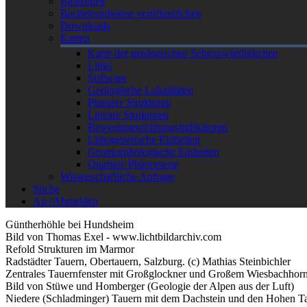
Bibliothek
Bachelorarbeiten veröffentlichen
Downloads
Karten
Karte der geologischen Sehenswürdigkeiten
Links
Software
Geologische Lokalitäten
Planarer Strukturen
Lineare Strukturen
Bewegungsrichtungsindikatoren
Lithogenetische Einheiten
Geomorphologische Einheiten
Quartäre Phänomene
Wissenschaftliche Anfrage
Suche
An-/Abmelden
Güntherhöhle bei Hundsheim
Bild von Thomas Exel - www.lichtbildarchiv.com
Refold Strukturen im Marmor
Radstädter Tauern, Obertauern, Salzburg. (c) Mathias Steinbichler
Zentrales Tauernfenster mit Großglockner und Großem Wiesbachhorn
Bild von Stüwe und Homberger (Geologie der Alpen aus der Luft)
Niedere (Schladminger) Tauern mit dem Dachstein und den Hohen Ta