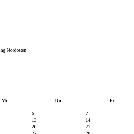
ung Nordosten
Mi
Do
Fr
6
7
13
14
20
21
27
28