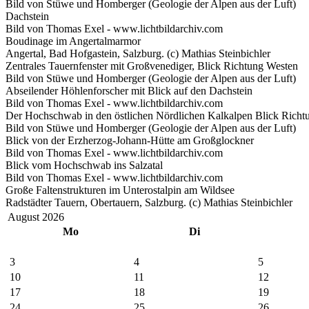
Bild von Stüwe und Homberger (Geologie der Alpen aus der Luft)
Dachstein
Bild von Thomas Exel - www.lichtbildarchiv.com
Boudinage im Angertalmarmor
Angertal, Bad Hofgastein, Salzburg. (c) Mathias Steinbichler
Zentrales Tauernfenster mit Großvenediger, Blick Richtung Westen
Bild von Stüwe und Homberger (Geologie der Alpen aus der Luft)
Abseilender Höhlenforscher mit Blick auf den Dachstein
Bild von Thomas Exel - www.lichtbildarchiv.com
Der Hochschwab in den östlichen Nördlichen Kalkalpen Blick Richt
Bild von Stüwe und Homberger (Geologie der Alpen aus der Luft)
Blick von der Erzherzog-Johann-Hütte am Großglockner
Bild von Thomas Exel - www.lichtbildarchiv.com
Blick vom Hochschwab ins Salzatal
Bild von Thomas Exel - www.lichtbildarchiv.com
Große Faltenstrukturen im Unterostalpin am Wildsee
Radstädter Tauern, Obertauern, Salzburg. (c) Mathias Steinbichler
August 2026
Mo
Di
3
4
5
10
11
12
17
18
19
24
25
26