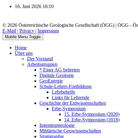
16. Juni 2026
16:10
© 2026 Österreichische Geologische Gesellschaft (ÖGG) | ÖGG - Öste
E-Mail
|
Privacy
|
Impressum
Mobile Menu Toggle
Home
Über uns
Der Vorstand
Arbeitsgruppen
* Einer AG beitreten
Digitale Geologie
GeoEnergie
Schule-Lehrer-Fortbildung
Lehrbehelfe
Links für Lehrende
Geschichte der Erdwissenschaften
Erbe-Symposium
15. Erbe-Symposium (2020)
14. Erbe-Symposium (2018)
Ingenieurgeologie
Militärische Geowissenschaften
Stratigraphie