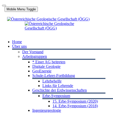
Jahr
Monat
Jahr
Monat
Mobile Menu Toggle
Home
Über uns
Der Vorstand
Arbeitsgruppen
* Einer AG beitreten
Digitale Geologie
GeoEnergie
Schule-Lehrer-Fortbildung
Lehrbehelfe
Links für Lehrende
Geschichte der Erdwissenschaften
Erbe-Symposium
15. Erbe-Symposium (2020)
14. Erbe-Symposium (2018)
Ingenieurgeologie