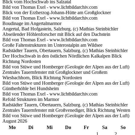
Blick vom Hochschwab ins Salzatal
Bild von Thomas Exel - www.lichtbildarchiv.com
Blick von der Erzherzog-Johann-Hütte am Großglockner
Bild von Thomas Exel - www.lichtbildarchiv.com
Boudinage im Angertalmarmor
Angertal, Bad Hofgastein, Salzburg. (c) Mathias Steinbichler
Abseilender Höhlenforscher mit Blick auf den Dachstein
Bild von Thomas Exel - www.lichtbildarchiv.com
Große Faltenstrukturen im Unterostalpin am Wildsee
Radstädter Tauern, Obertauern, Salzburg. (c) Mathias Steinbichler
Der Hochschwab in den östlichen Nördlichen Kalkalpen Blick
Richtung Nordosten
Bild von Stüwe und Homberger (Geologie der Alpen aus der Luft)
Zentrales Tauernfenster mit Großglockner und Großem
Wiesbachhorn, Blick Richtung Nordosten
Bild von Stüwe und Homberger (Geologie der Alpen aus der Luft)
Güntherhöhle bei Hundsheim
Bild von Thomas Exel - www.lichtbildarchiv.com
Refold Strukturen im Marmor
Radstädter Tauern, Obertauern, Salzburg. (c) Mathias Steinbichler
Zentrales Tauernfenster mit Großvenediger, Blick Richtung Westen
Bild von Stüwe und Homberger (Geologie der Alpen aus der Luft)
August 2026
Mo
Di
Mi
Do
Fr
Sa
So
1
2