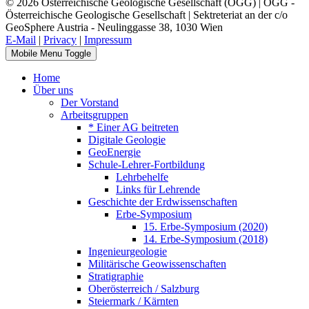
© 2026 Österreichische Geologische Gesellschaft (ÖGG) | ÖGG -
Österreichische Geologische Gesellschaft | Sektreteriat an der c/o
GeoSphere Austria - Neulinggasse 38, 1030 Wien
E-Mail
|
Privacy
|
Impressum
Mobile Menu Toggle
Home
Über uns
Der Vorstand
Arbeitsgruppen
* Einer AG beitreten
Digitale Geologie
GeoEnergie
Schule-Lehrer-Fortbildung
Lehrbehelfe
Links für Lehrende
Geschichte der Erdwissenschaften
Erbe-Symposium
15. Erbe-Symposium (2020)
14. Erbe-Symposium (2018)
Ingenieurgeologie
Militärische Geowissenschaften
Stratigraphie
Oberösterreich / Salzburg
Steiermark / Kärnten