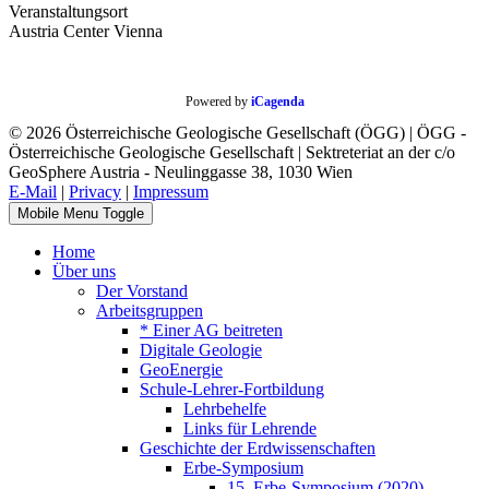
Veranstaltungsort
Austria Center Vienna
Powered by
iCagenda
© 2026 Österreichische Geologische Gesellschaft (ÖGG) | ÖGG -
Österreichische Geologische Gesellschaft | Sektreteriat an der c/o
GeoSphere Austria - Neulinggasse 38, 1030 Wien
E-Mail
|
Privacy
|
Impressum
Mobile Menu Toggle
Home
Über uns
Der Vorstand
Arbeitsgruppen
* Einer AG beitreten
Digitale Geologie
GeoEnergie
Schule-Lehrer-Fortbildung
Lehrbehelfe
Links für Lehrende
Geschichte der Erdwissenschaften
Erbe-Symposium
15. Erbe-Symposium (2020)