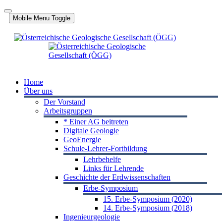
Jahr
Monat
Jahr
Monat
Mobile Menu Toggle
Home
Über uns
Der Vorstand
Arbeitsgruppen
* Einer AG beitreten
Digitale Geologie
GeoEnergie
Schule-Lehrer-Fortbildung
Lehrbehelfe
Links für Lehrende
Geschichte der Erdwissenschaften
Erbe-Symposium
15. Erbe-Symposium (2020)
14. Erbe-Symposium (2018)
Ingenieurgeologie