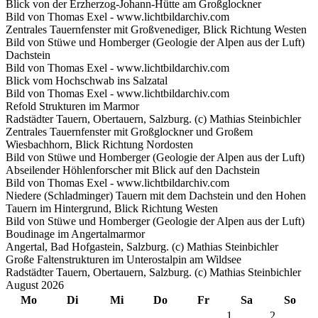
Blick von der Erzherzog-Johann-Hütte am Großglockner
Bild von Thomas Exel - www.lichtbildarchiv.com
Zentrales Tauernfenster mit Großvenediger, Blick Richtung Westen
Bild von Stüwe und Homberger (Geologie der Alpen aus der Luft)
Dachstein
Bild von Thomas Exel - www.lichtbildarchiv.com
Blick vom Hochschwab ins Salzatal
Bild von Thomas Exel - www.lichtbildarchiv.com
Refold Strukturen im Marmor
Radstädter Tauern, Obertauern, Salzburg. (c) Mathias Steinbichler
Zentrales Tauernfenster mit Großglockner und Großem
Wiesbachhorn, Blick Richtung Nordosten
Bild von Stüwe und Homberger (Geologie der Alpen aus der Luft)
Abseilender Höhlenforscher mit Blick auf den Dachstein
Bild von Thomas Exel - www.lichtbildarchiv.com
Niedere (Schladminger) Tauern mit dem Dachstein und den Hohen
Tauern im Hintergrund, Blick Richtung Westen
Bild von Stüwe und Homberger (Geologie der Alpen aus der Luft)
Boudinage im Angertalmarmor
Angertal, Bad Hofgastein, Salzburg. (c) Mathias Steinbichler
Große Faltenstrukturen im Unterostalpin am Wildsee
Radstädter Tauern, Obertauern, Salzburg. (c) Mathias Steinbichler
August 2026
Mo
Di
Mi
Do
Fr
Sa
So
1
2