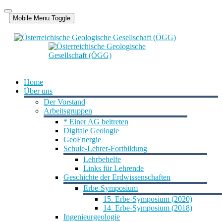
Mobile Menu Toggle
Home
Über uns
Der Vorstand
Arbeitsgruppen
* Einer AG beitreten
Digitale Geologie
GeoEnergie
Schule-Lehrer-Fortbildung
Lehrbehelfe
Links für Lehrende
Geschichte der Erdwissenschaften
Erbe-Symposium
15. Erbe-Symposium (2020)
14. Erbe-Symposium (2018)
Ingenieurgeologie