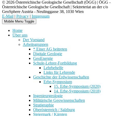
© 2026 Österreichische Geologische Gesellschaft (ÖGG) | ÖGG -
Österreichische Geologische Gesellschaft | Sektreteriat an der c/o
GeoSphere Austria - Neulinggasse 38, 1030 Wien
E-Mail
|
Privacy
|
Impressum
Mobile Menu Toggle
Home
Über uns
Der Vorstand
Arbeitsgruppen
* Einer AG beitreten
Digitale Geologie
GeoEnergie
Schule-Lehrer-Fortbildung
Lehrbehelfe
Links für Lehrende
Geschichte der Erdwissenschaften
Erbe-Symposium
15. Erbe-Symposium (2020)
14. Erbe-Symposium (2018)
Ingenieurgeologie
Militärische Geowissenschaften
Stratigraphie
Oberösterreich / Salzburg
Steiermark / Kärnten