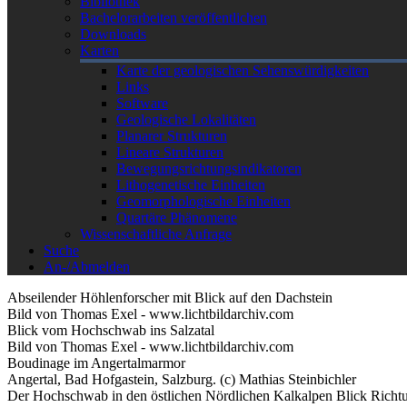
Bibliothek
Bachelorarbeiten veröffentlichen
Downloads
Karten
Karte der geologischen Sehenswürdigkeiten
Links
Software
Geologische Lokalitäten
Planarer Strukturen
Lineare Strukturen
Bewegungsrichtungsindikatoren
Lithogenetische Einheiten
Geomorphologische Einheiten
Quartäre Phänomene
Wissenschaftliche Anfrage
Suche
An-/Abmelden
Abseilender Höhlenforscher mit Blick auf den Dachstein
Bild von Thomas Exel - www.lichtbildarchiv.com
Blick vom Hochschwab ins Salzatal
Bild von Thomas Exel - www.lichtbildarchiv.com
Boudinage im Angertalmarmor
Angertal, Bad Hofgastein, Salzburg. (c) Mathias Steinbichler
Der Hochschwab in den östlichen Nördlichen Kalkalpen Blick Richt