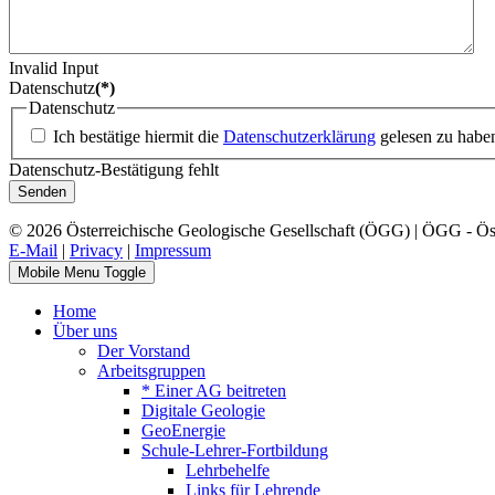
Invalid Input
Datenschutz
(*)
Datenschutz
Ich bestätige hiermit die
Datenschutzerklärung
gelesen zu habe
Datenschutz-Bestätigung fehlt
Senden
© 2026 Österreichische Geologische Gesellschaft (ÖGG) | ÖGG - Öste
E-Mail
|
Privacy
|
Impressum
Mobile Menu Toggle
Home
Über uns
Der Vorstand
Arbeitsgruppen
* Einer AG beitreten
Digitale Geologie
GeoEnergie
Schule-Lehrer-Fortbildung
Lehrbehelfe
Links für Lehrende