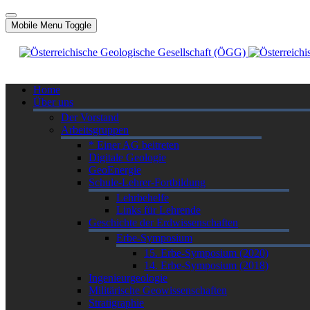
Mobile Menu Toggle
Home
Über uns
Der Vorstand
Arbeitsgruppen
* Einer AG beitreten
Digitale Geologie
GeoEnergie
Schule-Lehrer-Fortbildung
Lehrbehelfe
Links für Lehrende
Geschichte der Erdwissenschaften
Erbe-Symposium
15. Erbe-Symposium (2020)
14. Erbe-Symposium (2018)
Ingenieurgeologie
Militärische Geowissenschaften
Stratigraphie