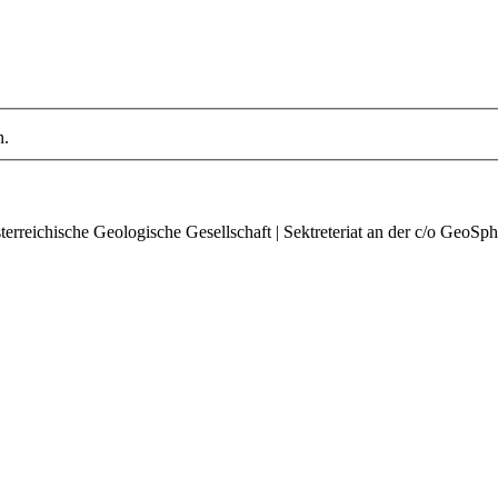
n.
rreichische Geologische Gesellschaft | Sektreteriat an der c/o GeoSph