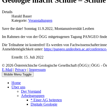
Geologie macht Schule – Schule
Details
Harald Bauer
Kategorie:
Veranstaltungen
Save the date! Sonntag 11.9.2022, Montanuniversität Leoben
Im Rahmen der von der ÖGG mitgetragenen Tagung PANGEO findet he
Die Teilnahme ist kostenfrei! Es werden von Fachwissenschafter:inn
Anmeldemöglichkeit unter:
https://pangeo.unileoben.ac.at/conferen
Erstellt: 15. Juli 2022
© 2026 Österreichische Geologische Gesellschaft (ÖGG) | ÖGG - Öste
E-Mail
|
Privacy
|
Impressum
Mobile Menu Toggle
Home
Über uns
Der Vorstand
Arbeitsgruppen
* Einer AG beitreten
Digitale Geologie