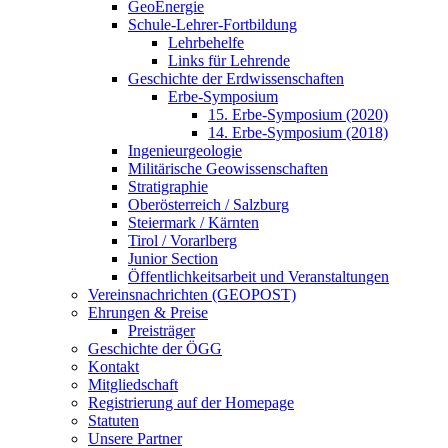
GeoEnergie
Schule-Lehrer-Fortbildung
Lehrbehelfe
Links für Lehrende
Geschichte der Erdwissenschaften
Erbe-Symposium
15. Erbe-Symposium (2020)
14. Erbe-Symposium (2018)
Ingenieurgeologie
Militärische Geowissenschaften
Stratigraphie
Oberösterreich / Salzburg
Steiermark / Kärnten
Tirol / Vorarlberg
Junior Section
Öffentlichkeitsarbeit und Veranstaltungen
Vereinsnachrichten (GEOPOST)
Ehrungen & Preise
Preisträger
Geschichte der ÖGG
Kontakt
Mitgliedschaft
Registrierung auf der Homepage
Statuten
Unsere Partner