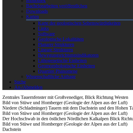
Bibliothek
Bachelorarbeiten veröffentlichen
Downloads
Karten
Karte der geologischen Sehenswürdigkeiten
Links
Software
Geologische Lokalitäten
Planarer Strukturen
Lineare Strukturen
Bewegungsrichtungsindikatoren
Lithogenetische Einheiten
Geomorphologische Einheiten
Quartäre Phänomene
Wissenschaftliche Anfrage
Suche
An-/Abmelden
Zentrales Tauernfenster mit Großvenediger, Blick Richtung Westen
Bild von Stüwe und Homberger (Geologie der Alpen aus der Luft)
Niedere (Schladminger) Tauern mit dem Dachstein und den Hohen Ta
Bild von Stüwe und Homberger (Geologie der Alpen aus der Luft)
Der Hochschwab in den östlichen Nördlichen Kalkalpen Blick Richt
Bild von Stüwe und Homberger (Geologie der Alpen aus der Luft)
Dachstein