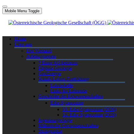
Mobile Menu Toggle
Home
Über uns
Der Vorstand
Arbeitsgruppen
* Einer AG beitreten
Digitale Geologie
GeoEnergie
Schule-Lehrer-Fortbildung
Lehrbehelfe
Links für Lehrende
Geschichte der Erdwissenschaften
Erbe-Symposium
15. Erbe-Symposium (2020)
14. Erbe-Symposium (2018)
Ingenieurgeologie
Militärische Geowissenschaften
Stratigraphie