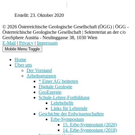
Erstellt: 23. Oktober 2020
© 2026 Österreichische Geologische Gesellschaft (ÖGG) | ÖGG -
Österreichische Geologische Gesellschaft | Sektreteriat an der c/o
GeoSphere Austria - Neulinggasse 38, 1030 Wien
E-Mail
|
Privacy
|
Impressum
Mobile Menu Toggle
Home
Über uns
Der Vorstand
Arbeitsgruppen
* Einer AG beitreten
Digitale Geologie
GeoEnergie
Schule-Lehrer-Fortbildung
Lehrbehelfe
Links für Lehrende
Geschichte der Erdwissenschaften
Erbe-Symposium
15. Erbe-Symposium (2020)
14. Erbe-Symposium (2018)