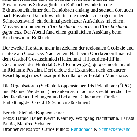
Privatmuseums Schwaighofer in Rußbach wanderten die
Exkursionteilnehmer den Randobach entlang und suchten dort auch
nach Fossilien. Danach wanderten die meisten zur sogenannten
Schneckenwand, ein denkmalgeschützter Aufschluss mit einem
Massenvorkommen von
Trochactaeon conicus
und
Trochactaeon
giganteus
. Der Abend fand einen gemütlichen Ausklang beim
Kirchenwirt in Rußbach.
Der zweite Tag stand mehr im Zeichen der regionalen Geologie und
startete am Gosausee. Nach einem Halt beim Oberkreideriff nächst
dem Gasthof Gosauschmied (Haltepunkt „Hippuriten-Riff im
Gosaumeer“ des Hintertal-GEO-Rundweges), ging es noch hinauf
in Richtung Postalm. Dort endete die Exkursion nach genauerer
Besichtigung eines Gosauprofils entlang der Postalm-Mautstraße.
Die Organisatoren (Stefanie Koppensteiner, Iris Feichtinger (ÖPG)
und Manuel Werdenich) bedanken sich nochmals recht herzlich bei
den fachlichen Leitungen und bei allen Teilnehmern für die
Einhaltung der Covid-19 Schutzmaßnahmen!
Bericht: Stefanie Koppensteiner
Fotos: Harald Bauer, Kevin Kearney, Wolfgang Nachtmann, Larissa
Patiño, Manfred Schauer
Drohnenvideos von Carlos Pulido:
Randobach
&
Schneckenwand