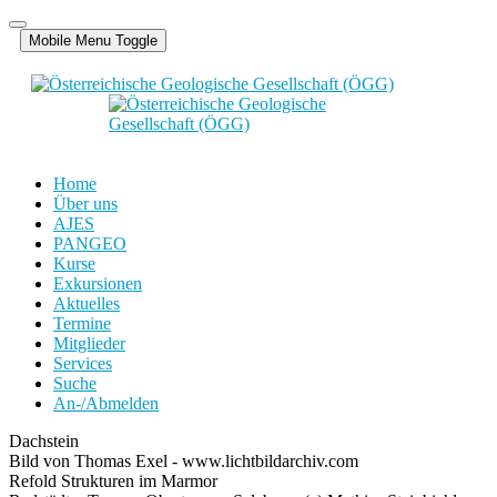
Mobile Menu Toggle
Home
Über uns
AJES
PANGEO
Kurse
Exkursionen
Aktuelles
Termine
Mitglieder
Services
Suche
An-/Abmelden
Dachstein
Bild von Thomas Exel - www.lichtbildarchiv.com
Refold Strukturen im Marmor