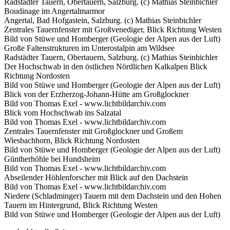
Radstädter Tauern, Obertauern, Salzburg. (c) Mathias Steinbichler
Boudinage im Angertalmarmor
Angertal, Bad Hofgastein, Salzburg. (c) Mathias Steinbichler
Zentrales Tauernfenster mit Großvenediger, Blick Richtung Westen
Bild von Stüwe und Homberger (Geologie der Alpen aus der Luft)
Große Faltenstrukturen im Unterostalpin am Wildsee
Radstädter Tauern, Obertauern, Salzburg. (c) Mathias Steinbichler
Der Hochschwab in den östlichen Nördlichen Kalkalpen Blick
Richtung Nordosten
Bild von Stüwe und Homberger (Geologie der Alpen aus der Luft)
Blick von der Erzherzog-Johann-Hütte am Großglockner
Bild von Thomas Exel - www.lichtbildarchiv.com
Blick vom Hochschwab ins Salzatal
Bild von Thomas Exel - www.lichtbildarchiv.com
Zentrales Tauernfenster mit Großglockner und Großem
Wiesbachhorn, Blick Richtung Nordosten
Bild von Stüwe und Homberger (Geologie der Alpen aus der Luft)
Güntherhöhle bei Hundsheim
Bild von Thomas Exel - www.lichtbildarchiv.com
Abseilender Höhlenforscher mit Blick auf den Dachstein
Bild von Thomas Exel - www.lichtbildarchiv.com
Niedere (Schladminger) Tauern mit dem Dachstein und den Hohen
Tauern im Hintergrund, Blick Richtung Westen
Bild von Stüwe und Homberger (Geologie der Alpen aus der Luft)