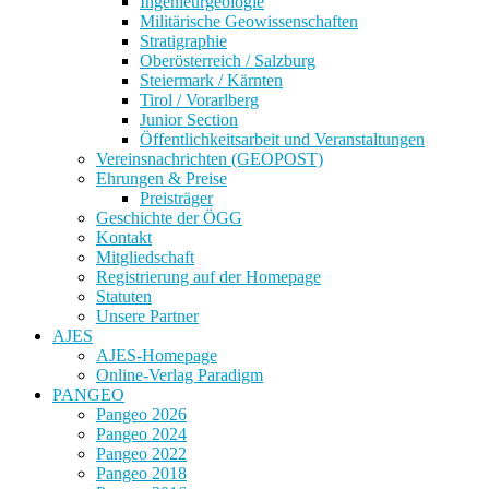
Ingenieurgeologie
Militärische Geowissenschaften
Stratigraphie
Oberösterreich / Salzburg
Steiermark / Kärnten
Tirol / Vorarlberg
Junior Section
Öffentlichkeitsarbeit und Veranstaltungen
Vereinsnachrichten (GEOPOST)
Ehrungen & Preise
Preisträger
Geschichte der ÖGG
Kontakt
Mitgliedschaft
Registrierung auf der Homepage
Statuten
Unsere Partner
AJES
AJES-Homepage
Online-Verlag Paradigm
PANGEO
Pangeo 2026
Pangeo 2024
Pangeo 2022
Pangeo 2018