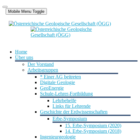
Mobile Menu Toggle
Home
Über uns
Der Vorstand
Arbeitsgruppen
* Einer AG beitreten
Digitale Geologie
GeoEnergie
Schule-Lehrer-Fortbildung
Lehrbehelfe
Links für Lehrende
Geschichte der Erdwissenschaften
Erbe-Symposium
15. Erbe-Symposium (2020)
14. Erbe-Symposium (2018)
Ingenieurgeologie