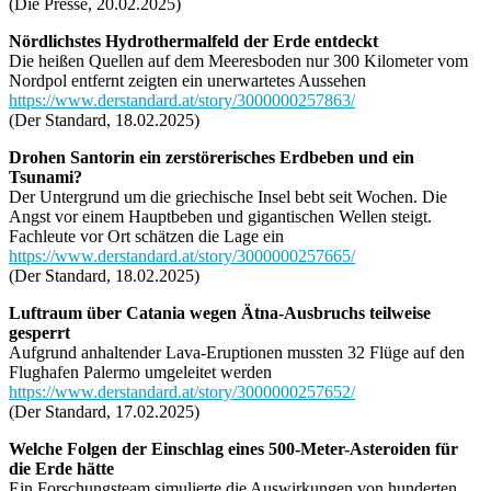
(Die Presse, 20.02.2025)
Nördlichstes Hydrothermalfeld der Erde entdeckt
Die heißen Quellen auf dem Meeresboden nur 300 Kilometer vom
Nordpol entfernt zeigten ein unerwartetes Aussehen
https://www.derstandard.at/story/3000000257863/
(Der Standard, 18.02.2025)
Drohen Santorin ein zerstörerisches Erdbeben und ein
Tsunami?
Der Untergrund um die griechische Insel bebt seit Wochen. Die
Angst vor einem Hauptbeben und gigantischen Wellen steigt.
Fachleute vor Ort schätzen die Lage ein
https://www.derstandard.at/story/3000000257665/
(Der Standard, 18.02.2025)
Luftraum über Catania wegen Ätna-Ausbruchs teilweise
gesperrt
Aufgrund anhaltender Lava-Eruptionen mussten 32 Flüge auf den
Flughafen Palermo umgeleitet werden
https://www.derstandard.at/story/3000000257652/
(Der Standard, 17.02.2025)
Welche Folgen der Einschlag eines 500-Meter-Asteroiden für
die Erde hätte
Ein Forschungsteam simulierte die Auswirkungen von hunderten