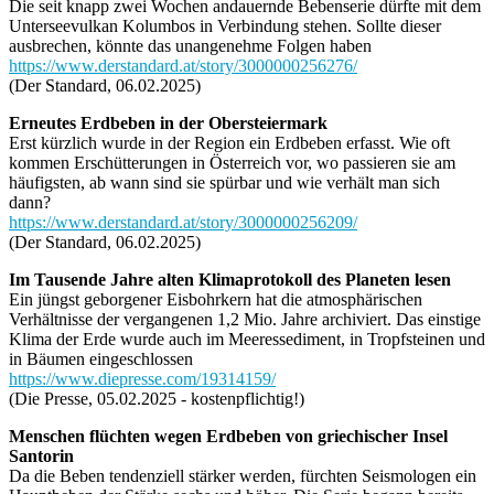
Die seit knapp zwei Wochen andauernde Bebenserie dürfte mit dem
Unterseevulkan Kolumbos in Verbindung stehen. Sollte dieser
ausbrechen, könnte das unangenehme Folgen haben
https://www.derstandard.at/story/3000000256276/
(Der Standard, 06.02.2025)
Erneutes Erdbeben in der Obersteiermark
Erst kürzlich wurde in der Region ein Erdbeben erfasst. Wie oft
kommen Erschütterungen in Österreich vor, wo passieren sie am
häufigsten, ab wann sind sie spürbar und wie verhält man sich
dann?
https://www.derstandard.at/story/3000000256209/
(Der Standard, 06.02.2025)
Im Tausende Jahre alten Klimaprotokoll des Planeten lesen
Ein jüngst geborgener Eisbohrkern hat die atmosphärischen
Verhältnisse der vergangenen 1,2 Mio. Jahre archiviert. Das einstige
Klima der Erde wurde auch im Meeressediment, in Tropfsteinen und
in Bäumen eingeschlossen
https://www.diepresse.com/19314159/
(Die Presse, 05.02.2025 - kostenpflichtig!)
Menschen flüchten wegen Erdbeben von griechischer Insel
Santorin
Da die Beben tendenziell stärker werden, fürchten Seismologen ein