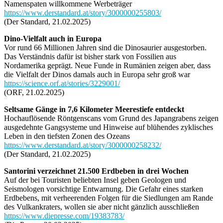
Namenspaten willkommene Werbeträger
https://www.derstandard.at/story/3000000255803/
(Der Standard, 21.02.2025)
Dino-Vielfalt auch in Europa
Vor rund 66 Millionen Jahren sind die Dinosaurier ausgestorben.
Das Verständnis dafür ist bisher stark von Fossilien aus
Nordamerika geprägt. Neue Funde in Rumänien zeigen aber, dass
die Vielfalt der Dinos damals auch in Europa sehr groß war
https://science.orf.at/stories/3229001/
(ORF, 21.02.2025)
Seltsame Gänge in 7,6 Kilometer Meerestiefe entdeckt
Hochauflösende Röntgenscans vom Grund des Japangrabens zeigen
ausgedehnte Gangsysteme und Hinweise auf blühendes zyklisches
Leben in den tiefsten Zonen des Ozeans
https://www.derstandard.at/story/3000000258232/
(Der Standard, 21.02.2025)
Santorini verzeichnet 21.500 Erdbeben in drei Wochen
Auf der bei Touristen beliebten Insel geben Geologen und
Seismologen vorsichtige Entwarnung. Die Gefahr eines starken
Erdbebens, mit verheerenden Folgen für die Siedlungen am Rande
des Vulkankraters, wollen sie aber nicht gänzlich ausschließen
https://www.diepresse.com/19383783/