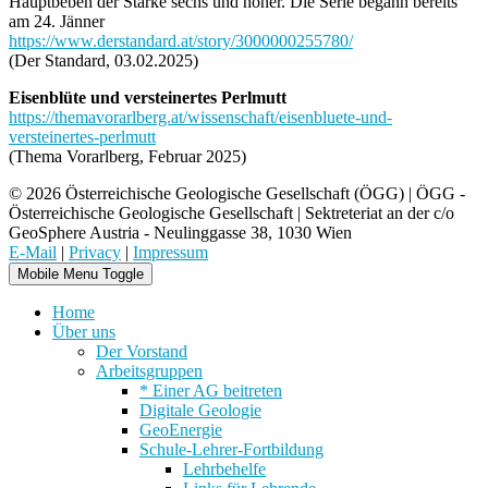
Hauptbeben der Stärke sechs und höher. Die Serie begann bereits
am 24. Jänner
https://www.derstandard.at/story/3000000255780/
(Der Standard, 03.02.2025)
Eisenblüte und versteinertes Perlmutt
https://themavorarlberg.at/wissenschaft/eisenbluete-und-
versteinertes-perlmutt
(Thema Vorarlberg, Februar 2025)
© 2026 Österreichische Geologische Gesellschaft (ÖGG) | ÖGG -
Österreichische Geologische Gesellschaft | Sektreteriat an der c/o
GeoSphere Austria - Neulinggasse 38, 1030 Wien
E-Mail
|
Privacy
|
Impressum
Mobile Menu Toggle
Home
Über uns
Der Vorstand
Arbeitsgruppen
* Einer AG beitreten
Digitale Geologie
GeoEnergie
Schule-Lehrer-Fortbildung
Lehrbehelfe