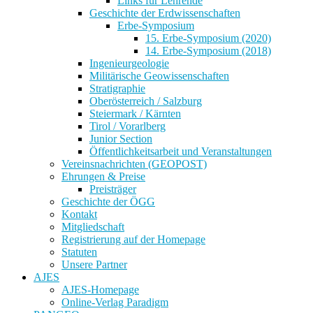
Links für Lehrende
Geschichte der Erdwissenschaften
Erbe-Symposium
15. Erbe-Symposium (2020)
14. Erbe-Symposium (2018)
Ingenieurgeologie
Militärische Geowissenschaften
Stratigraphie
Oberösterreich / Salzburg
Steiermark / Kärnten
Tirol / Vorarlberg
Junior Section
Öffentlichkeitsarbeit und Veranstaltungen
Vereinsnachrichten (GEOPOST)
Ehrungen & Preise
Preisträger
Geschichte der ÖGG
Kontakt
Mitgliedschaft
Registrierung auf der Homepage
Statuten
Unsere Partner
AJES
AJES-Homepage
Online-Verlag Paradigm