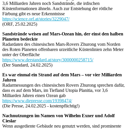
3,6 Milliarden Jahren noch Sandstrände, die irdischen
Küstenformationen ähneln. Auch zur Entstehung der rötliche
Färbung gibt es neue Erkenntnisse
https://science.orf.at/stories/3229047/
(ORF, 25.02.2025)
Sandstrände weisen auf Mars-Ozean hin, der einst den halben
Planeten bedeckte
Radardaten des chinesischen Mars-Rovers Zhurong vom Norden
des Roten Planeten offenbaren urzeitliche Küstenlinien zehn Meter
unter der Oberfläche
https://www.derstandard.at/story/3000000258715/
(Der Standard, 24.02.2025)
Es war einmal ein Strand auf dem Mars – vor vier Milliarden
Jahren
Radarmessungen des chinesischen Rovers Zhurong sprechen dafür,
dass es auf dem Mars, im Tiefland Utopia Planitia, vor 3,6
Milliarden Jahren einen Ozean gab
https://www.diepresse.com/19398474/
(Die Presse, 24.02.2025 - kostenpflichtig!)
Nachnutzungen im Namen von Wilhelm Exner und Adolf
Cieslar
Wenn ausgediente Gebäude neu genutzt werden, sind prominente