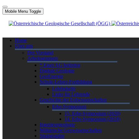
Mobile Menu Toggle
Home
Über uns
Der Vorstand
Arbeitsgruppen
* Einer AG beitreten
Digitale Geologie
GeoEnergie
Schule-Lehrer-Fortbildung
Lehrbehelfe
Links für Lehrende
Geschichte der Erdwissenschaften
Erbe-Symposium
15. Erbe-Symposium (2020)
14. Erbe-Symposium (2018)
Ingenieurgeologie
Militärische Geowissenschaften
Stratigraphie