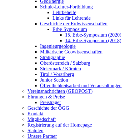
GeoEnergie
Schule-Lehrer-Fortbildung
Lehrbehelfe
Links für Lehrende
Geschichte der Erdwissenschaften
Erbe-Symposium
15. Erbe-Symposium (2020)
14. Erbe-Symposium (2018)
Ingenieurgeologie
Militärische Geowissenschaften
Stratigraphie
Oberösterreich / Salzburg
Steiermark / Kärnten
Tirol / Vorarlberg
Junior Section
Öffentlichkeitsarbeit und Veranstaltungen
Vereinsnachrichten (GEOPOST)
Ehrungen & Preise
Preisträger
Geschichte der ÖGG
Kontakt
Mitgliedschaft
Registrierung auf der Homepage
Statuten
Unsere Partner