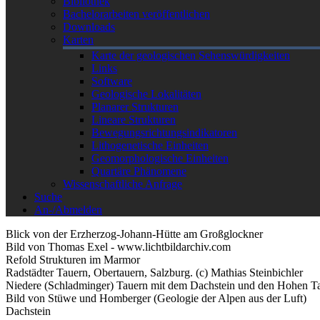
Bibliothek
Bachelorarbeiten veröffentlichen
Downloads
Karten
Karte der geologischen Sehenswürdigkeiten
Links
Software
Geologische Lokalitäten
Planarer Strukturen
Lineare Strukturen
Bewegungsrichtungsindikatoren
Lithogenetische Einheiten
Geomorphologische Einheiten
Quartäre Phänomene
Wissenschaftliche Anfrage
Suche
An-/Abmelden
Blick von der Erzherzog-Johann-Hütte am Großglockner
Bild von Thomas Exel - www.lichtbildarchiv.com
Refold Strukturen im Marmor
Radstädter Tauern, Obertauern, Salzburg. (c) Mathias Steinbichler
Niedere (Schladminger) Tauern mit dem Dachstein und den Hohen Ta
Bild von Stüwe und Homberger (Geologie der Alpen aus der Luft)
Dachstein