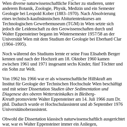
Wien diverse naturwissenschaftliche Fächer zu studieren, unter
anderem Botanik, Zoologie, Physik, Medizin und ein Semester
Geologie bei Leopold Kober (1883–1970). Nach Absolvierung
eines technisch-kaufmännischen Abiturientenkurses am
Technologischen Gewerbemuseum (TGM) in Wien setzte sich
jedoch die Leidenschaft zu den Geowissenschaften durch und
Walter Eppensteiner begann im Wintersemester 1957/58 an der
Universität Wien mit dem Studium der Geologie bei Eberhard Clar
(1904–1995).
Noch während des Studiums lernte er seine Frau Elisabeth Berger
kennen und nach der Hochzeit am 18. Oktober 1960 kamen
zwischen 1961 und 1971 insgesamt sechs Kinder, fünf Töchter und
ein Sohn zur Welt.
Von 1962 bis 1966 war er als wissenschaftliche Hilfskraft am
Institut für Geologie der Technischen Hochschule Wien beschäftigt
und mit seiner Dissertation
Studien über Sedimentation und
Diagenese des oberen Wettersteinkalkes in Bleiberg-
Kreuth
promovierte Walter Eppensteiner am 14. Juli 1966 zum Dr.
phil. Dadurch wurde er Hochschulassistent und ab September 1976
Universitätsoberassistent.
Obwohl die Dissertation klassisch naturwissenschaftlich ausgerichtet
war, war es Walter Eppensteiner immer ein Anliegen,