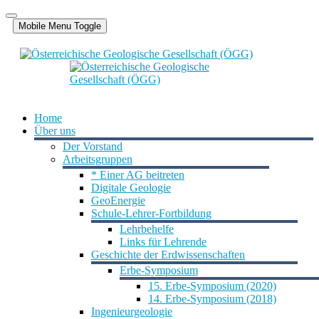
Mobile Menu Toggle
Home
Über uns
Der Vorstand
Arbeitsgruppen
* Einer AG beitreten
Digitale Geologie
GeoEnergie
Schule-Lehrer-Fortbildung
Lehrbehelfe
Links für Lehrende
Geschichte der Erdwissenschaften
Erbe-Symposium
15. Erbe-Symposium (2020)
14. Erbe-Symposium (2018)
Ingenieurgeologie