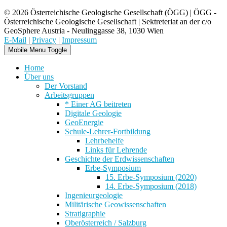
© 2026 Österreichische Geologische Gesellschaft (ÖGG) | ÖGG -
Österreichische Geologische Gesellschaft | Sektreteriat an der c/o
GeoSphere Austria - Neulinggasse 38, 1030 Wien
E-Mail
|
Privacy
|
Impressum
Mobile Menu Toggle
Home
Über uns
Der Vorstand
Arbeitsgruppen
* Einer AG beitreten
Digitale Geologie
GeoEnergie
Schule-Lehrer-Fortbildung
Lehrbehelfe
Links für Lehrende
Geschichte der Erdwissenschaften
Erbe-Symposium
15. Erbe-Symposium (2020)
14. Erbe-Symposium (2018)
Ingenieurgeologie
Militärische Geowissenschaften
Stratigraphie
Oberösterreich / Salzburg