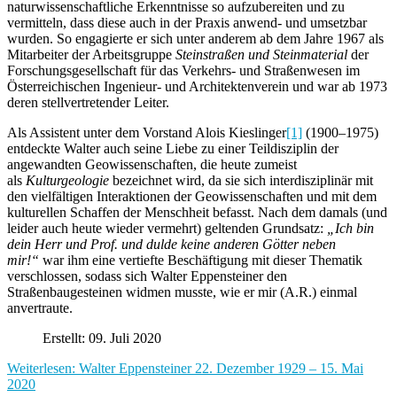
naturwissenschaftliche Erkenntnisse so aufzubereiten und zu
vermitteln, dass diese auch in der Praxis anwend- und umsetzbar
wurden. So engagierte er sich unter anderem ab dem Jahre 1967 als
Mitarbeiter der Arbeitsgruppe
Steinstraßen und Steinmaterial
der
Forschungsgesellschaft für das Verkehrs- und Straßenwesen im
Österreichischen Ingenieur- und Architektenverein und war ab 1973
deren stellvertretender Leiter.
Als Assistent unter dem Vorstand Alois Kieslinger
[1]
(1900–1975)
entdeckte Walter auch seine Liebe zu einer Teildisziplin der
angewandten Geowissenschaften, die heute zumeist
als
Kulturgeologie
bezeichnet wird, da sie sich interdisziplinär mit
den vielfältigen Interaktionen der Geowissenschaften und mit dem
kulturellen Schaffen der Menschheit befasst. Nach dem damals (und
leider auch heute wieder vermehrt) geltenden Grundsatz:
„Ich bin
dein Herr und Prof. und dulde keine anderen Götter neben
mir!“
war ihm eine vertiefte Beschäftigung mit dieser Thematik
verschlossen, sodass sich Walter Eppensteiner den
Straßenbaugesteinen widmen musste, wie er mir (A.R.) einmal
anvertraute.
Erstellt: 09. Juli 2020
Weiterlesen: Walter Eppensteiner 22. Dezember 1929 – 15. Mai
2020