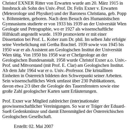
Christof EXNER Ritter von Erwarten wurde am 20. März 1915 in
Innsbruck als Sohn des Univ.-Prof. Dr. Felix Exner v. Erwarten
(Meteorologe und Physiker) und der Baroness Christiana, geb. Popp
v. Böhmstetten, geboren. Nach dem Besuch des Humanistischen
Gymnasiums studierte er von 1933 bis 1939 an der Universität Wien
Geologie und Petrographie, wo er 1927 als wissenschaftliche
Hilfskraft angestellt wurde. 1939 promovierte er mit einer
Dissertation bei Prof. L. Kober zum Dr. phil. Im selben Jahr erfolgte
seine Verehelichung mit Gertha Brachtel. 1939 sowie von 1945 bis
1950 war er als Assistent am Geologischen Institut der Universität
Wien tätig. Von 1950 bis 1958 war er Chefgeologe an der
Geologischen Bundesanstalt. 1958 wurde Christof Exner a.o. Univ.-
Prof. und Mitvorstand (mit Prof. E. Clar) am Geologischen Institut.
Ab dem Jahr 1964 war er o. Univ.-Professor. Die kristallinen
Einheiten in Österreich bildeten den Schwerpunkt seiner Arbeiten.
Sein wissenschaftliches Werk umfasst über 230 Publikationen,
davon etwa 2/3 über die Geologie des Tauernfensters sowie eine
große Zahl geologischer Karten samt Erläuterungen.
Prof. Exner war Mitglied zahlreicher (inter)nationaler
geowissenschaftlicher Vereinigungen. So war er Träger der Eduard-
Sueß Gedenkmünze und damit Ehrenmitglied der Österreichischen
Geologischen Gesellschaft.
Erstellt: 02. Mai 2007