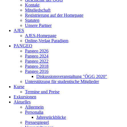
Kontakt
Mitgliedschaft
Registrierung auf der Homepage
Statuten
Unsere Partner
AJES
AJES-Homepage
Online-Verlag Paradigm
PANGEO
Pangeo 2026
Pangeo 2024
Pangeo 2022
Pangeo 2018
Pangeo 2016
Diskussionsveranstaltung "ÖGG 2020"
Unterstützung für studentische Mitglieder
Kurse
Termine und Preise
Exkursionen
Aktuelles
Allgemein
Personalia
Jahresrückblicke
Pressespiegel