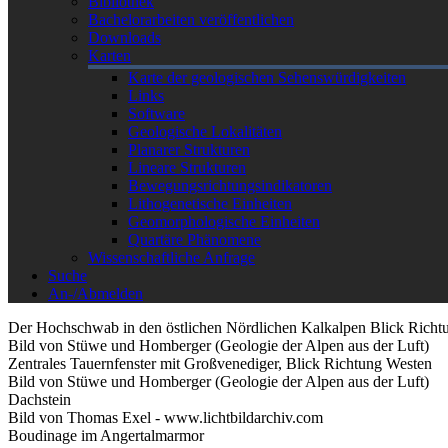
Bibliothek
Bachelorarbeiten veröffentlichen
Downloads
Karten
Karte der geologischen Sehenswürdigkeiten
Links
Software
Geologische Lokalitäten
Planarer Strukturen
Lineare Strukturen
Bewegungsrichtungsindikatoren
Lithogenetische Einheiten
Geomorphologische Einheiten
Quartäre Phänomene
Wissenschaftliche Anfrage
Suche
An-/Abmelden
Der Hochschwab in den östlichen Nördlichen Kalkalpen Blick Richt
Bild von Stüwe und Homberger (Geologie der Alpen aus der Luft)
Zentrales Tauernfenster mit Großvenediger, Blick Richtung Westen
Bild von Stüwe und Homberger (Geologie der Alpen aus der Luft)
Dachstein
Bild von Thomas Exel - www.lichtbildarchiv.com
Boudinage im Angertalmarmor