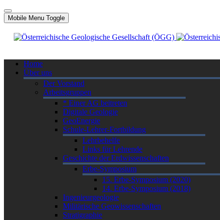
Mobile Menu Toggle
Home
Über uns
Der Vorstand
Arbeitsgruppen
* Einer AG beitreten
Digitale Geologie
GeoEnergie
Schule-Lehrer-Fortbildung
Lehrbehelfe
Links für Lehrende
Geschichte der Erdwissenschaften
Erbe-Symposium
15. Erbe-Symposium (2020)
14. Erbe-Symposium (2018)
Ingenieurgeologie
Militärische Geowissenschaften
Stratigraphie