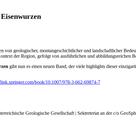
 Eisenwurzen
von geologischer, montangeschichtlicher und landschaftlicher Bedeut
Kontext der Region, gefolgt von ausführlichen und abbildungsreichen
rzen
gibt nun es einen neuen Band, der viele highlights dieser einzigar
//link.springer.com/book/10.1007/978-3-662-69874-7
rreichische Geologische Gesellschaft | Sektreteriat an der c/o GeoSph