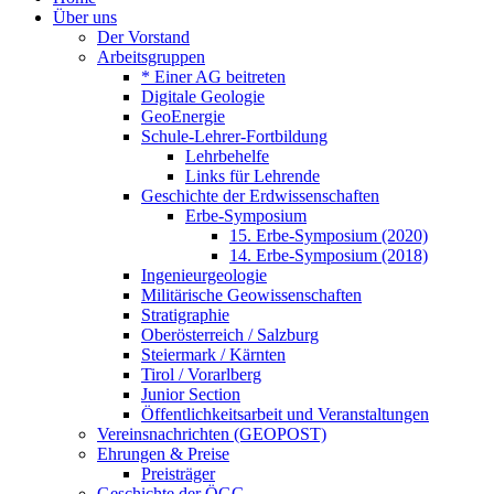
Über uns
Der Vorstand
Arbeitsgruppen
* Einer AG beitreten
Digitale Geologie
GeoEnergie
Schule-Lehrer-Fortbildung
Lehrbehelfe
Links für Lehrende
Geschichte der Erdwissenschaften
Erbe-Symposium
15. Erbe-Symposium (2020)
14. Erbe-Symposium (2018)
Ingenieurgeologie
Militärische Geowissenschaften
Stratigraphie
Oberösterreich / Salzburg
Steiermark / Kärnten
Tirol / Vorarlberg
Junior Section
Öffentlichkeitsarbeit und Veranstaltungen
Vereinsnachrichten (GEOPOST)
Ehrungen & Preise
Preisträger
Geschichte der ÖGG