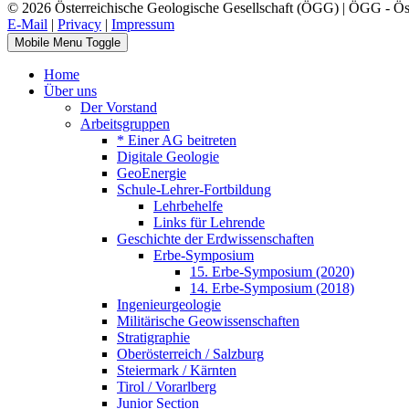
© 2026 Österreichische Geologische Gesellschaft (ÖGG) | ÖGG - Öste
E-Mail
|
Privacy
|
Impressum
Mobile Menu Toggle
Home
Über uns
Der Vorstand
Arbeitsgruppen
* Einer AG beitreten
Digitale Geologie
GeoEnergie
Schule-Lehrer-Fortbildung
Lehrbehelfe
Links für Lehrende
Geschichte der Erdwissenschaften
Erbe-Symposium
15. Erbe-Symposium (2020)
14. Erbe-Symposium (2018)
Ingenieurgeologie
Militärische Geowissenschaften
Stratigraphie
Oberösterreich / Salzburg
Steiermark / Kärnten
Tirol / Vorarlberg
Junior Section