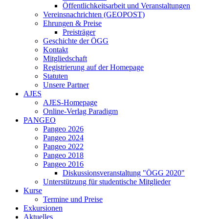
Öffentlichkeitsarbeit und Veranstaltungen
Vereinsnachrichten (GEOPOST)
Ehrungen & Preise
Preisträger
Geschichte der ÖGG
Kontakt
Mitgliedschaft
Registrierung auf der Homepage
Statuten
Unsere Partner
AJES
AJES-Homepage
Online-Verlag Paradigm
PANGEO
Pangeo 2026
Pangeo 2024
Pangeo 2022
Pangeo 2018
Pangeo 2016
Diskussionsveranstaltung "ÖGG 2020"
Unterstützung für studentische Mitglieder
Kurse
Termine und Preise
Exkursionen
Aktuelles