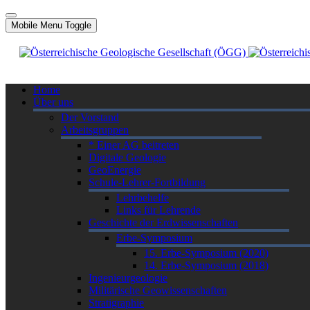
Mobile Menu Toggle
Home
Über uns
Der Vorstand
Arbeitsgruppen
* Einer AG beitreten
Digitale Geologie
GeoEnergie
Schule-Lehrer-Fortbildung
Lehrbehelfe
Links für Lehrende
Geschichte der Erdwissenschaften
Erbe-Symposium
15. Erbe-Symposium (2020)
14. Erbe-Symposium (2018)
Ingenieurgeologie
Militärische Geowissenschaften
Stratigraphie