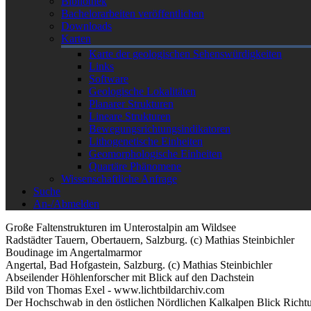
Bibliothek
Bachelorarbeiten veröffentlichen
Downloads
Karten
Karte der geologischen Sehenswürdigkeiten
Links
Software
Geologische Lokalitäten
Planarer Strukturen
Lineare Strukturen
Bewegungsrichtungsindikatoren
Lithogenetische Einheiten
Geomorphologische Einheiten
Quartäre Phänomene
Wissenschaftliche Anfrage
Suche
An-/Abmelden
Große Faltenstrukturen im Unterostalpin am Wildsee
Radstädter Tauern, Obertauern, Salzburg. (c) Mathias Steinbichler
Boudinage im Angertalmarmor
Angertal, Bad Hofgastein, Salzburg. (c) Mathias Steinbichler
Abseilender Höhlenforscher mit Blick auf den Dachstein
Bild von Thomas Exel - www.lichtbildarchiv.com
Der Hochschwab in den östlichen Nördlichen Kalkalpen Blick Richt