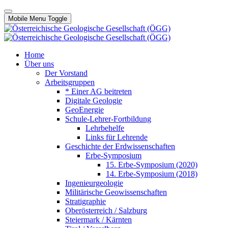
Mobile Menu Toggle
Home
Über uns
Der Vorstand
Arbeitsgruppen
* Einer AG beitreten
Digitale Geologie
GeoEnergie
Schule-Lehrer-Fortbildung
Lehrbehelfe
Links für Lehrende
Geschichte der Erdwissenschaften
Erbe-Symposium
15. Erbe-Symposium (2020)
14. Erbe-Symposium (2018)
Ingenieurgeologie
Militärische Geowissenschaften
Stratigraphie
Oberösterreich / Salzburg
Steiermark / Kärnten