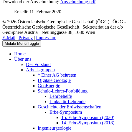
Download der Ausschreibung:
Ausschreibung.pdf
Erstellt: 11. Februar 2020
© 2026 Österreichische Geologische Gesellschaft (ÖGG) | ÖGG -
Österreichische Geologische Gesellschaft | Sektreteriat an der c/o
GeoSphere Austria - Neulinggasse 38, 1030 Wien
E-Mail
|
Privacy
|
Impressum
Mobile Menu Toggle
Home
Über uns
Der Vorstand
Arbeitsgruppen
* Einer AG beitreten
Digitale Geologie
GeoEnergie
Schule-Lehrer-Fortbildung
Lehrbehelfe
Links für Lehrende
Geschichte der Erdwissenschaften
Erbe-Symposium
15. Erbe-Symposium (2020)
14. Erbe-Symposium (2018)
Ingenieurgeologie