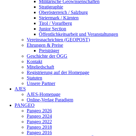
Militärische Geowissenschaften
Stratigraphie
Oberösterreich / Salzburg
Steiermark / Kärnten
Tirol / Vorarlberg
Junior Section
Öffentlichkeitsarbeit und Veranstaltungen
Vereinsnachrichten (GEOPOST)
Ehrungen & Preise
Preisträger
Geschichte der ÖGG
Kontakt
Mitgliedschaft
Registrierung auf der Homepage
Statuten
Unsere Partner
AJES
AJES-Homepage
Online-Verlag Paradigm
PANGEO
Pangeo 2026
Pangeo 2024
Pangeo 2022
Pangeo 2018
Pangeo 2016