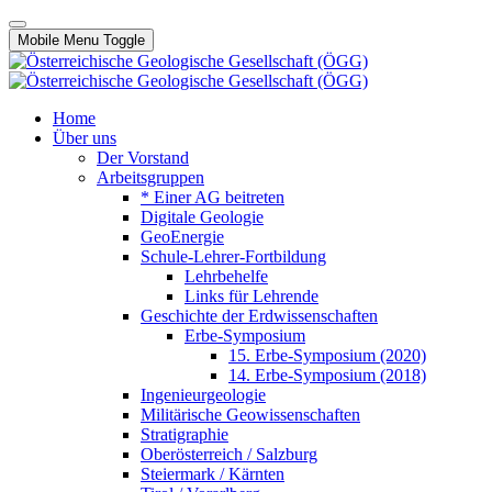
Mobile Menu Toggle
Home
Über uns
Der Vorstand
Arbeitsgruppen
* Einer AG beitreten
Digitale Geologie
GeoEnergie
Schule-Lehrer-Fortbildung
Lehrbehelfe
Links für Lehrende
Geschichte der Erdwissenschaften
Erbe-Symposium
15. Erbe-Symposium (2020)
14. Erbe-Symposium (2018)
Ingenieurgeologie
Militärische Geowissenschaften
Stratigraphie
Oberösterreich / Salzburg
Steiermark / Kärnten