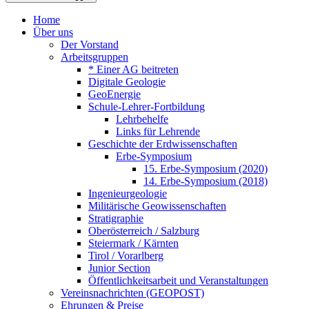
Home
Über uns
Der Vorstand
Arbeitsgruppen
* Einer AG beitreten
Digitale Geologie
GeoEnergie
Schule-Lehrer-Fortbildung
Lehrbehelfe
Links für Lehrende
Geschichte der Erdwissenschaften
Erbe-Symposium
15. Erbe-Symposium (2020)
14. Erbe-Symposium (2018)
Ingenieurgeologie
Militärische Geowissenschaften
Stratigraphie
Oberösterreich / Salzburg
Steiermark / Kärnten
Tirol / Vorarlberg
Junior Section
Öffentlichkeitsarbeit und Veranstaltungen
Vereinsnachrichten (GEOPOST)
Ehrungen & Preise