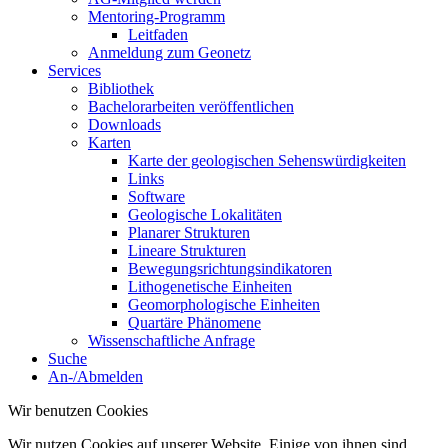
Mentoring-Programm
Leitfaden
Anmeldung zum Geonetz
Services
Bibliothek
Bachelorarbeiten veröffentlichen
Downloads
Karten
Karte der geologischen Sehenswürdigkeiten
Links
Software
Geologische Lokalitäten
Planarer Strukturen
Lineare Strukturen
Bewegungsrichtungsindikatoren
Lithogenetische Einheiten
Geomorphologische Einheiten
Quartäre Phänomene
Wissenschaftliche Anfrage
Suche
An-/Abmelden
Wir benutzen Cookies
Wir nutzen Cookies auf unserer Website. Einige von ihnen sind