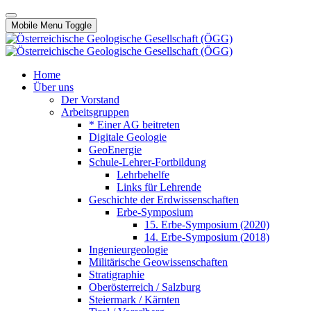
Mobile Menu Toggle
Home
Über uns
Der Vorstand
Arbeitsgruppen
* Einer AG beitreten
Digitale Geologie
GeoEnergie
Schule-Lehrer-Fortbildung
Lehrbehelfe
Links für Lehrende
Geschichte der Erdwissenschaften
Erbe-Symposium
15. Erbe-Symposium (2020)
14. Erbe-Symposium (2018)
Ingenieurgeologie
Militärische Geowissenschaften
Stratigraphie
Oberösterreich / Salzburg
Steiermark / Kärnten