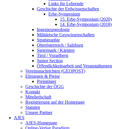
Links für Lehrende
Geschichte der Erdwissenschaften
Erbe-Symposium
15. Erbe-Symposium (2020)
14. Erbe-Symposium (2018)
Ingenieurgeologie
Militärische Geowissenschaften
Stratigraphie
Oberösterreich / Salzburg
Steiermark / Kärnten
Tirol / Vorarlberg
Junior Section
Öffentlichkeitsarbeit und Veranstaltungen
Vereinsnachrichten (GEOPOST)
Ehrungen & Preise
Preisträger
Geschichte der ÖGG
Kontakt
Mitgliedschaft
Registrierung auf der Homepage
Statuten
Unsere Partner
AJES
AJES-Homepage
Online-Verlag Paradigm