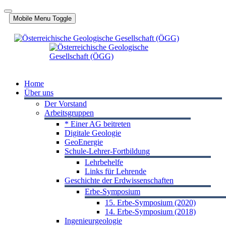
Mobile Menu Toggle
Home
Über uns
Der Vorstand
Arbeitsgruppen
* Einer AG beitreten
Digitale Geologie
GeoEnergie
Schule-Lehrer-Fortbildung
Lehrbehelfe
Links für Lehrende
Geschichte der Erdwissenschaften
Erbe-Symposium
15. Erbe-Symposium (2020)
14. Erbe-Symposium (2018)
Ingenieurgeologie