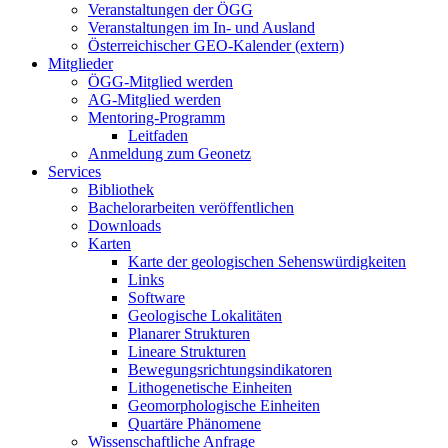
Veranstaltungen der ÖGG
Veranstaltungen im In- und Ausland
Österreichischer GEO-Kalender (extern)
Mitglieder
ÖGG-Mitglied werden
AG-Mitglied werden
Mentoring-Programm
Leitfaden
Anmeldung zum Geonetz
Services
Bibliothek
Bachelorarbeiten veröffentlichen
Downloads
Karten
Karte der geologischen Sehenswürdigkeiten
Links
Software
Geologische Lokalitäten
Planarer Strukturen
Lineare Strukturen
Bewegungsrichtungsindikatoren
Lithogenetische Einheiten
Geomorphologische Einheiten
Quartäre Phänomene
Wissenschaftliche Anfrage