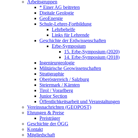
Arbeitsgruppen
* Einer AG beitreten
Digitale Geologie
GeoEnergie
Schule-Lehrer-Fortbildung
Lehrbehelfe
Links für Lehrende
Geschichte der Erdwissenschaften
Erbe-Symposium
15. Erbe-Symposium (2020)
14. Erbe-Symposium (2018)
Ingenieurgeologie
Militärische Geowissenschaften
Stratigraphie
Oberösterreich / Salzburg
Steiermark / Kärnten
Tirol / Vorarlberg
Junior Section
Öffentlichkeitsarbeit und Veranstaltungen
Vereinsnachrichten (GEOPOST)
Ehrungen & Preise
Preisträger
Geschichte der ÖGG
Kontakt
Mitgliedschaft